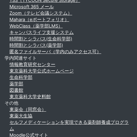
TSS（TYCOON Secure Storage）
Microsoft 365 メール
Zoom（テレビ会議システム）
Mahara（eポートフォリオ）
WebClass（薬学部LMS）
キャンパスライフ支援システム
時間割とシラバス(生命科学部)
時間割とシラバス(薬学部)
匿名ファイルサーバ（学内のみアクセス可）
学内関連サイト
情報教育研究センター
東京薬科大学公式ホームページ
生命科学部
薬学部
図書館
東京薬科大学史料館
その他
東薬会（同窓会）
東薬大生協
セルフメディケーションを実現できる薬剤師養成プログラ
ム
Moodle公式サイト