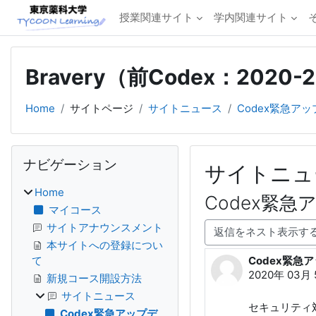
メインコンテンツへスキップする
授業関連サイト
学内関連サイト
Bravery（前Codex：2020
Home
サイトページ
サイトニュース
Codex緊急アッ
ブロック
ナビゲーション をスキップする
ナビゲーション
サイトニュ
Home
Codex緊急
マイコース
表示モード
サイトアナウンスメント
本サイトへの登録につい
Codex緊急
て
返信数: 0
2020年 03月 
新規コース開設方法
サイトニュース
セキュリティ
Codex緊急アップデ