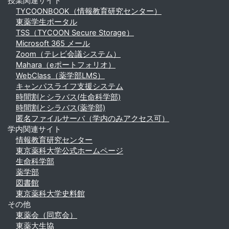
授業関連サイト
TYCOONBOOK（情報教育研究センター）
東薬学生ポータル
TSS（TYCOON Secure Storage）
Microsoft 365 メール
Zoom（テレビ会議システム）
Mahara（eポートフォリオ）
WebClass（薬学部LMS）
キャンパスライフ支援システム
時間割とシラバス(生命科学部)
時間割とシラバス(薬学部)
匿名ファイルサーバ（学内のみアクセス可）
学内関連サイト
情報教育研究センター
東京薬科大学公式ホームページ
生命科学部
薬学部
図書館
東京薬科大学史料館
その他
東薬会（同窓会）
東薬大生協