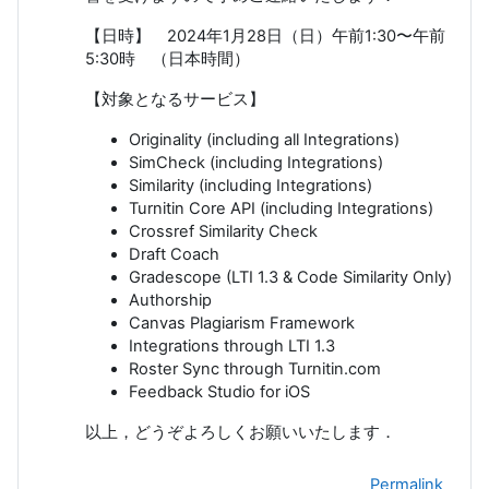
【日時】 2024年1月28日（日）午前1:30〜午前
5:30時 （日本時間）
【対象となるサービス】
Originality (including all Integrations)
SimCheck (including Integrations)
Similarity (including Integrations)
Turnitin Core API (including Integrations)
Crossref Similarity Check
Draft Coach
Gradescope (LTI 1.3 & Code Similarity Only)
Authorship
Canvas Plagiarism Framework
Integrations through LTI 1.3
Roster Sync through Turnitin.com
Feedback Studio for iOS
以上，どうぞよろしくお願いいたします．
Permalink