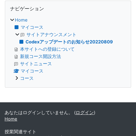
ブロック
ナビゲーション をスキップする
ナビゲーション
Home
マイコース
サイトアナウンスメント
Codexアップデートのお知らせ20220809
本サイトへの登録について
新規コース開設方法
サイトニュース
マイコース
コース
補助ブロック
あなたはログインしていません。 (
ログイン
)
Home
授業関連サイト