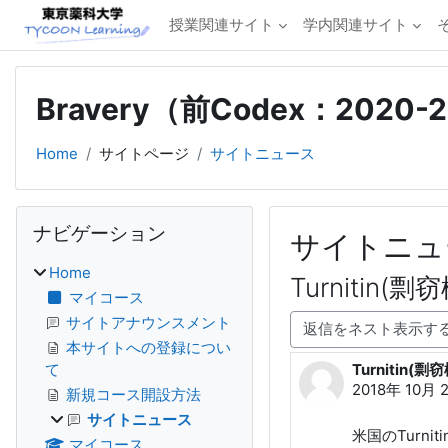
メインコンテンツへスキップする
授業関連サイト
学内関連サイト
Bravery（前Codex：2020
Home
サイトページ
サイトニュース
ブロック
ナビゲーション をスキップする
ナビゲーション
サイトニュ
Home
Turniti
マイコース
表示モード
サイトアナウンスメント
本サイトへの登録につい
Turnitin
て
返信数: 0
2018年 10月 
新規コース開設方法
サイトニュース
米国のTurn
マイコース