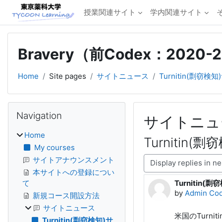
Skip to main content
授業関連サイト
学内関連サイト
Bravery（前Codex：2020
Home
Site pages
サイトニュース
Turnitin(剽窃
Blocks
Skip Navigation
Navigation
サイトニュ
Home
Turniti
My courses
Display mode
サイトアナウンスメント
本サイトへの登録につい
Turnitin
て
Number of rep
by
Admin Co
新規コース開設方法
サイトニュース
米国のTurn
Turnitin(剽窃検知)サ